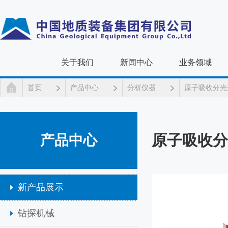
关于我们
新闻中心
业务领域
首页
产品中心
分析仪器
原子吸收分光
原子吸收分
产品中心
新产品展示
钻探机械