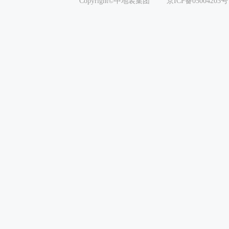
Copyright©中地装集团
京ICP备05004203号