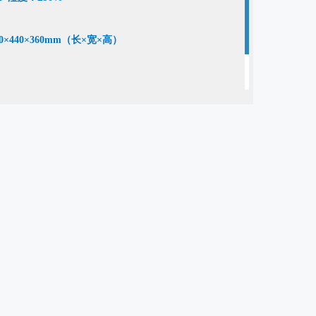
440×360mm（长×宽×高）
全、疾病控制、医药医疗、卫生防疫、农业、地
壤、城市给排水、教学研究等