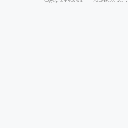
Copyright©中地装集团
京ICP备05004203号