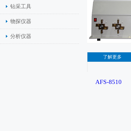
钻采工具
物探仪器
分析仪器
了解更多
AFS-8510