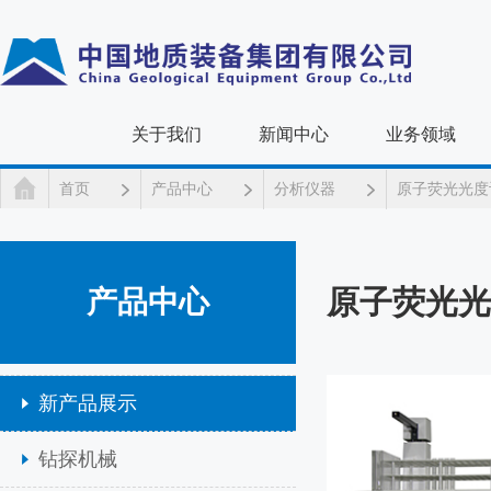
关于我们
新闻中心
业务领域
首页
产品中心
分析仪器
原子荧光光度
原子荧光光
产品中心
新产品展示
钻探机械