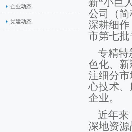
新
“小巨
企业动态
公司（简
党建动态
深耕细作
市第七批
专精特
色化、新
注细分市
心技术、
企业。
近年来
深地资源