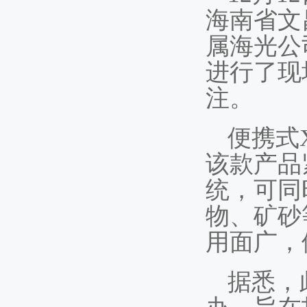
海南省文
属海光公
进行了现
注
。
便携式
该款产品
统，
可同
物、矿砂
用面广，
据悉，