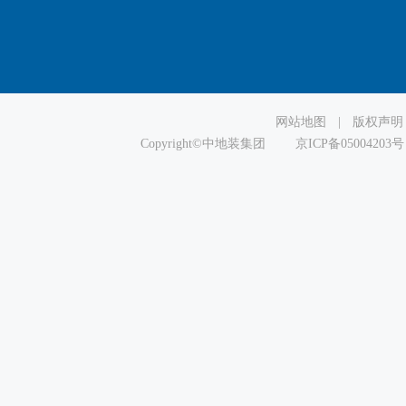
网站地图
|
版权声明
Copyright©中地装集团
京ICP备05004203号