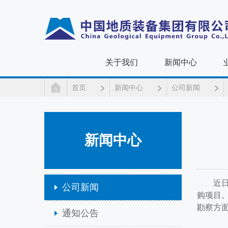
关于我们
新闻中心
首页
新闻中心
公司新闻
新闻中心
近
公司新闻
购项目
勘察方
通知公告