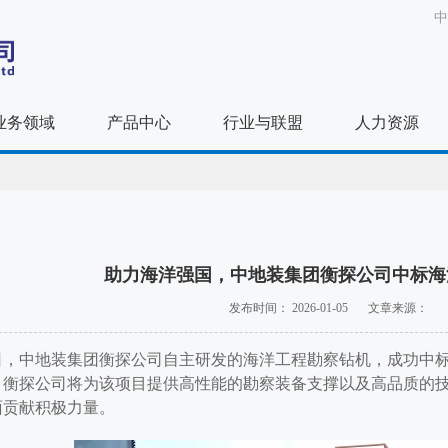
中
业务领域
产品中心
行业与联盟
人力资源
助力海洋强国，中地装集团衡探公司中标海
发布时间： 2026-01-05
文章来源：
日，中地装集团衡探公司自主研发的海洋工程勘察钻机，成功中
。衡探公司将为该项目
提供高性能的勘察装备支撑以及高品质的
面贡献积极力量。