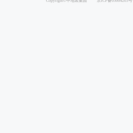
Copyright©中地装集团
京ICP备05004203号