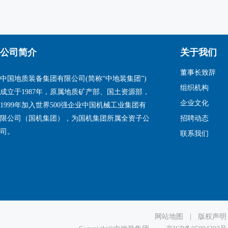
公司简介
关于我们
董事长致辞
中国地质装备集团有限公司(简称“中地装集团”)
组织机构
成立于1987年，原属地质矿产部、国土资源部，
企业文化
1999年加入世界500强企业中国机械工业集团有
限公司（国机集团），为国机集团所属全资子公
招聘动态
司。
联系我们
网站地图
|
版权声明