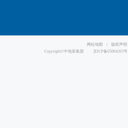
网站地图
|
版权声明
Copyright©中地装集团
京ICP备05004203号