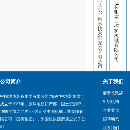
公司简介
关于我们
董事长致辞
中国地质装备集团有限公司(简称“中地装集团”)
组织机构
成立于1987年，原属地质矿产部、国土资源部，
企业文化
1999年加入世界500强企业中国机械工业集团有
限公司（国机集团），为国机集团所属全资子公
招聘动态
司。
联系我们