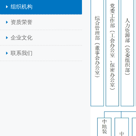
组织机构
资质荣誉
企业文化
联系我们