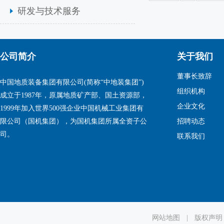
研发与技术服务
公司简介
关于我们
董事长致辞
中国地质装备集团有限公司(简称“中地装集团”)
组织机构
成立于1987年，原属地质矿产部、国土资源部，
企业文化
1999年加入世界500强企业中国机械工业集团有
限公司（国机集团），为国机集团所属全资子公
招聘动态
司。
联系我们
网站地图
|
版权声明