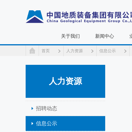
关于我们
新闻中心
首页
人力资源
信息公示
人力资源
招聘动态
信息公示