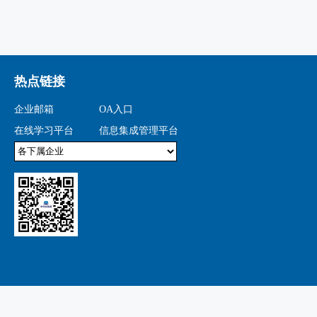
热点链接
企业邮箱
OA入口
在线学习平台
信息集成管理平台