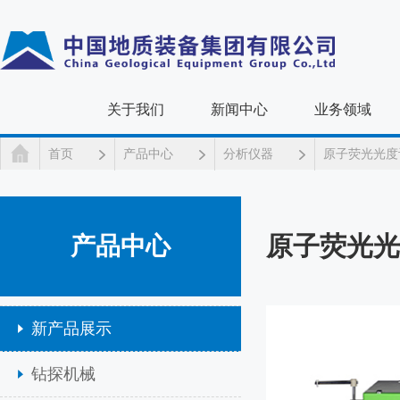
关于我们
新闻中心
业务领域
首页
产品中心
分析仪器
原子荧光光度
原子荧光光
产品中心
新产品展示
钻探机械