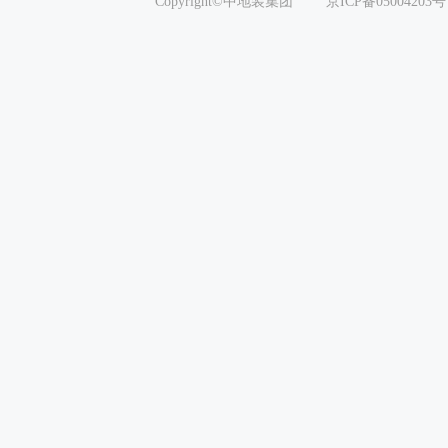
Copyright©中地装集团
京ICP备05004203号