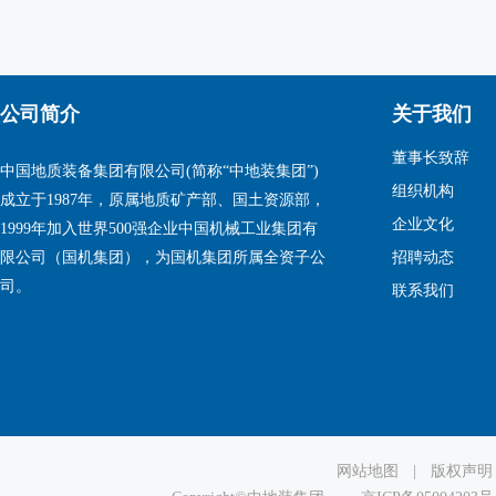
公司简介
关于我们
董事长致辞
中国地质装备集团有限公司(简称“中地装集团”)
组织机构
成立于1987年，原属地质矿产部、国土资源部，
企业文化
1999年加入世界500强企业中国机械工业集团有
限公司（国机集团），为国机集团所属全资子公
招聘动态
司。
联系我们
网站地图
|
版权声明