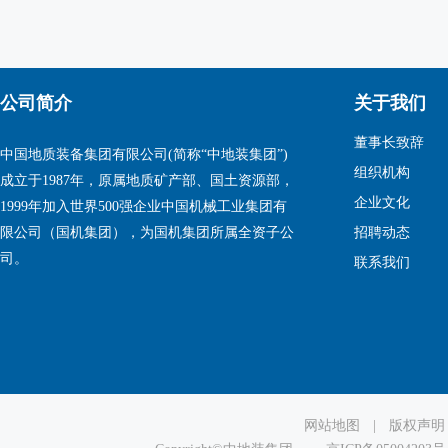
公司简介
关于我们
董事长致辞
中国地质装备集团有限公司(简称“中地装集团”)
组织机构
成立于1987年，原属地质矿产部、国土资源部，
企业文化
1999年加入世界500强企业中国机械工业集团有
限公司（国机集团），为国机集团所属全资子公
招聘动态
司。
联系我们
网站地图
|
版权声明