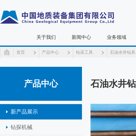
关于我们
新闻中心
业务领域
首页
产品中心
钻采工具
石油水井钻具
石油水井钻
产品中心
新产品展示
钻探机械