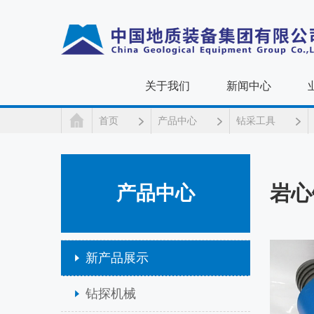
关于我们
新闻中心
首页
产品中心
钻采工具
岩心
产品中心
新产品展示
钻探机械