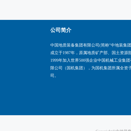
公司简介
中国地质装备集团有限公司(简称“中地装集团”
成立于1987年，原属地质矿产部、国土资源
1999年加入世界500强企业中国机械工业集团
限公司（国机集团），为国机集团所属全资
司。