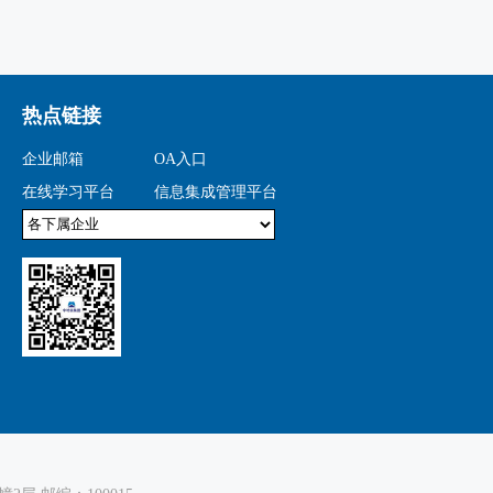
热点链接
企业邮箱
OA入口
在线学习平台
信息集成管理平台