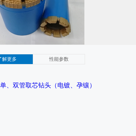
了解更多
性能参数
单、双管取芯钻头（电镀、孕镶）