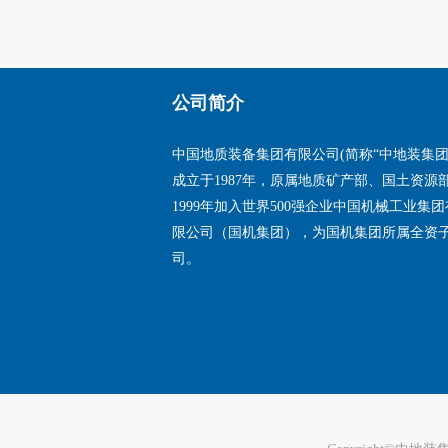
公司简介
中国地质装备集团有限公司(简称“中地装集团”
成立于1987年，原属地质矿产部、国土资源
1999年加入世界500强企业中国机械工业集团
限公司（国机集团），为国机集团所属全资
司。